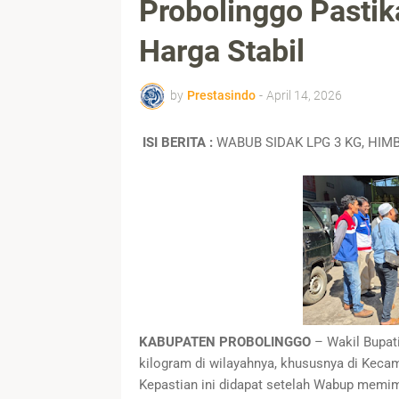
Probolinggo Pasti
Harga Stabil
by
Prestasindo
-
April 14, 2026
ISI BERITA :
WABUB SIDAK LPG 3 KG, HIM
KABUPATEN PROBOLINGGO
– Wakil Bupat
kilogram di wilayahnya, khususnya di Keca
Kepastian ini didapat setelah Wabup memim