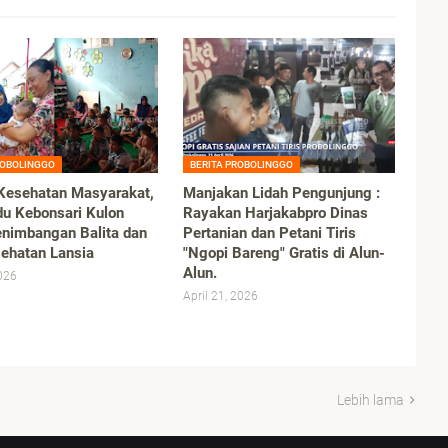
ROBOLINGGO
BERITA PROBOLINGGO
Kesehatan Masyarakat,
Manjakan Lidah Pengunjung :
u Kebonsari Kulon
Rayakan Harjakabpro Dinas
enimbangan Balita dan
Pertanian dan Petani Tiris
ehatan Lansia
"Ngopi Bareng" Gratis di Alun-
Alun.
026
April 21, 2026
Lebih lama