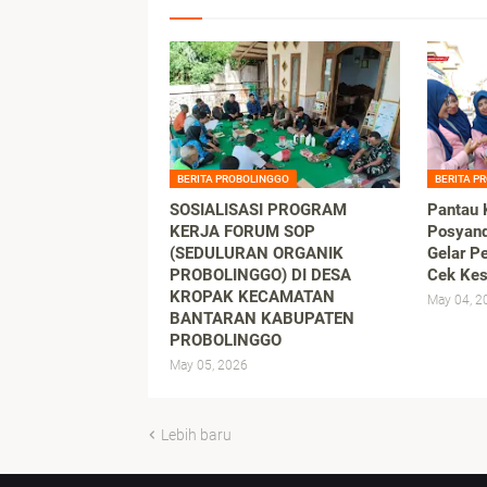
BERITA PROBOLINGGO
BERITA P
SOSIALISASI PROGRAM
Pantau 
KERJA FORUM SOP
Posyand
(SEDULURAN ORGANIK
Gelar P
PROBOLINGGO) DI DESA
Cek Kes
KROPAK KECAMATAN
May 04, 2
BANTARAN KABUPATEN
PROBOLINGGO
May 05, 2026
Lebih baru