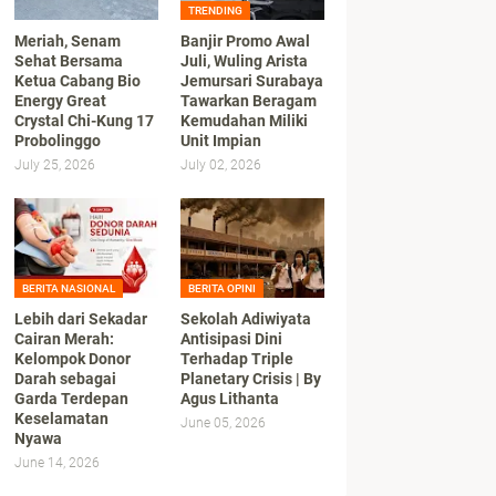
TRENDING
Meriah, Senam
Banjir Promo Awal
Sehat Bersama
Juli, Wuling Arista
Ketua Cabang Bio
Jemursari Surabaya
Energy Great
Tawarkan Beragam
Crystal Chi-Kung 17
Kemudahan Miliki
Probolinggo
Unit Impian
July 25, 2026
July 02, 2026
BERITA NASIONAL
BERITA OPINI
Lebih dari Sekadar
Sekolah Adiwiyata
Cairan Merah:
Antisipasi Dini
Kelompok Donor
Terhadap Triple
Darah sebagai
Planetary Crisis | By
Garda Terdepan
Agus Lithanta
Keselamatan
June 05, 2026
Nyawa
June 14, 2026