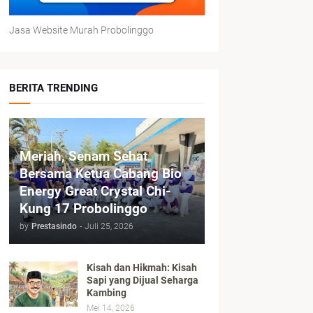
Jasa Website Murah Probolinggo
BERITA TRENDING
Meriah, Senam Sehat
Bersama Ketua Cabang Bio
Energy Great Crystal Chi-
Kung 17 Probolinggo
by
Prestasindo
-
Juli 25, 2026
Kisah dan Hikmah: Kisah
Sapi yang Dijual Seharga
Kambing
Mei 14, 2026