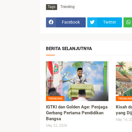
Tags
Trending
Facebook
Twitter
BERITA SELANJUTNYA
TRENDING
TRENDIN
IGTKI dan Golden Age: Penjaga
Kisah d
Gerbang Pertama Pendidikan
yang Di
Bangsa
May 14, 2
May 22, 2026