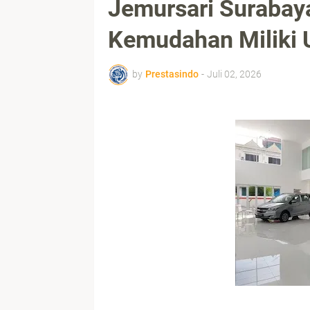
Jemursari Surabay
Kemudahan Miliki U
by
Prestasindo
-
Juli 02, 2026