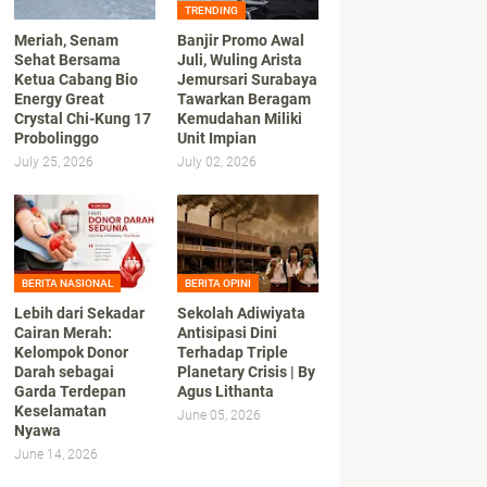
TRENDING
Meriah, Senam
Banjir Promo Awal
Sehat Bersama
Juli, Wuling Arista
Ketua Cabang Bio
Jemursari Surabaya
Energy Great
Tawarkan Beragam
Crystal Chi-Kung 17
Kemudahan Miliki
Probolinggo
Unit Impian
July 25, 2026
July 02, 2026
BERITA NASIONAL
BERITA OPINI
Lebih dari Sekadar
Sekolah Adiwiyata
Cairan Merah:
Antisipasi Dini
Kelompok Donor
Terhadap Triple
Darah sebagai
Planetary Crisis | By
Garda Terdepan
Agus Lithanta
Keselamatan
June 05, 2026
Nyawa
June 14, 2026