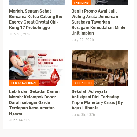
TRENDING
Meriah, Senam Sehat
Banjir Promo Awal Juli,
Bersama Ketua Cabang Bio
Wuling Arista Jemursari
Energy Great Crystal Chi-
Surabaya Tawarkan
Kung 17 Probolinggo
Beragam Kemudahan Miliki
Unit Impian
July 25, 2026
July 02, 2026
BERITA NASIONAL
BERITA OPINI
Lebih dari Sekadar Cairan
Sekolah Adiwiyata
Merah: Kelompok Donor
Antisipasi Dini Terhadap
Darah sebagai Garda
Triple Planetary Crisis | By
Terdepan Keselamatan
Agus Lithanta
Nyawa
June 05, 2026
June 14, 2026