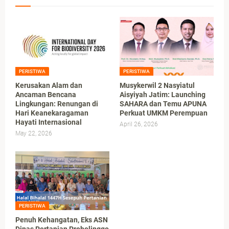
PERISTIWA
PERISTIWA
Kerusakan Alam dan
Musykerwil 2 Nasyiatul
Ancaman Bencana
Aisyiyah Jatim: Launching
Lingkungan: Renungan di
SAHARA dan Temu APUNA
Hari Keanekaragaman
Perkuat UMKM Perempuan
Hayati Internasional
April 26, 2026
May 22, 2026
PERISTIWA
Penuh Kehangatan, Eks ASN
Dinas Pertanian Probolinggo