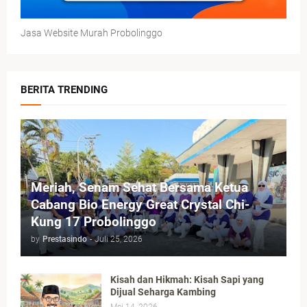
Jasa Website Murah Probolinggo
BERITA TRENDING
Meriah, Senam Sehat Bersama Ketua
Cabang Bio Energy Great Crystal Chi-
Kung 17 Probolinggo
by
Prestasindo
-
Juli 25, 2026
Kisah dan Hikmah: Kisah Sapi yang
Dijual Seharga Kambing
Mei 14, 2026