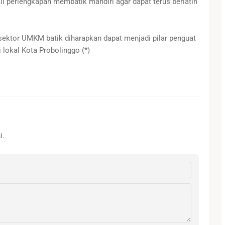
li perlengkapan membatik mandiri agar dapat terus berlatih
sektor UMKM batik diharapkan dapat menjadi pilar penguat
lokal Kota Probolinggo (*)
i.