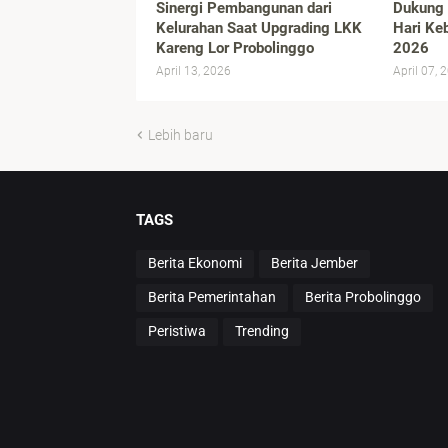
Sinergi Pembangunan dari
Dukung
Kelurahan Saat Upgrading LKK
Hari Ke
Kareng Lor Probolinggo
2026
April 13, 2026
April 07, 
Lebih baru
TAGS
Berita Ekonomi
Berita Jember
Berita Pemerintahan
Berita Probolinggo
Peristiwa
Trending