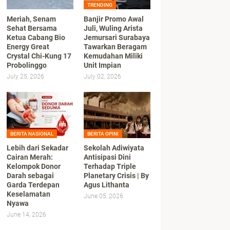
TRENDING
Meriah, Senam
Banjir Promo Awal
Sehat Bersama
Juli, Wuling Arista
Ketua Cabang Bio
Jemursari Surabaya
Energy Great
Tawarkan Beragam
Crystal Chi-Kung 17
Kemudahan Miliki
Probolinggo
Unit Impian
July 25, 2026
July 02, 2026
BERITA NASIONAL
BERITA OPINI
Lebih dari Sekadar
Sekolah Adiwiyata
Cairan Merah:
Antisipasi Dini
Kelompok Donor
Terhadap Triple
Darah sebagai
Planetary Crisis | By
Garda Terdepan
Agus Lithanta
Keselamatan
June 05, 2026
Nyawa
June 14, 2026