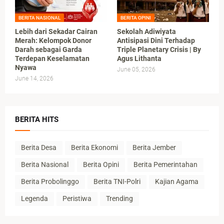
BERITA NASIONAL
BERITA OPINI
Lebih dari Sekadar Cairan
Sekolah Adiwiyata
Merah: Kelompok Donor
Antisipasi Dini Terhadap
Darah sebagai Garda
Triple Planetary Crisis | By
Terdepan Keselamatan
Agus Lithanta
Nyawa
June 05, 2026
June 14, 2026
BERITA HITS
Berita Desa
Berita Ekonomi
Berita Jember
Berita Nasional
Berita Opini
Berita Pemerintahan
Berita Probolinggo
Berita TNI-Polri
Kajian Agama
Legenda
Peristiwa
Trending