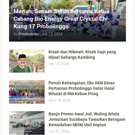
Meriah, Senam Sehat Bersama Ketua
Cabang Bio Energy Great Crystal Chi-
Kung 17 Probolinggo
by
Prestasindo
-
Juli 25, 2026
Kisah dan Hikmah: Kisah Sapi yang
Dijual Seharga Kambing
Mei 14, 2026
Penuh Kehangatan, Eks ASN Dinas
Pertanian Probolinggo Gelar Halal
Bihalal di RM Kebon Pring
April 18, 2026
Banjir Promo Awal Juli, Wuling Arista
Jemursari Surabaya Tawarkan Beragam
Kemudahan Miliki Unit Impian
Juli 02, 2026