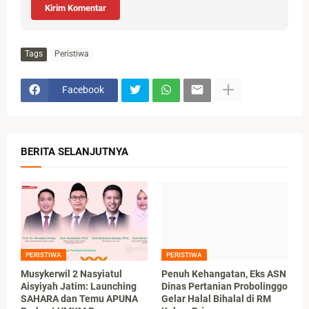
Kirim Komentar
Tags
Peristiwa
Facebook
BERITA SELANJUTNYA
PERISTIWA
PERISTIWA
Musykerwil 2 Nasyiatul
Penuh Kehangatan, Eks ASN
Aisyiyah Jatim: Launching
Dinas Pertanian Probolinggo
SAHARA dan Temu APUNA
Gelar Halal Bihalal di RM